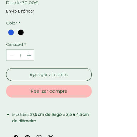
Precio
Desde
30,00€
de
Envío Estándar
oferta
Color
*
Cantidad
*
Agregar al carrito
Realizar compra
Medidas:
27,5 cm de largo
x
3,5 a 4,5 cm
de diámetro
Opciones de color (variación de precio)