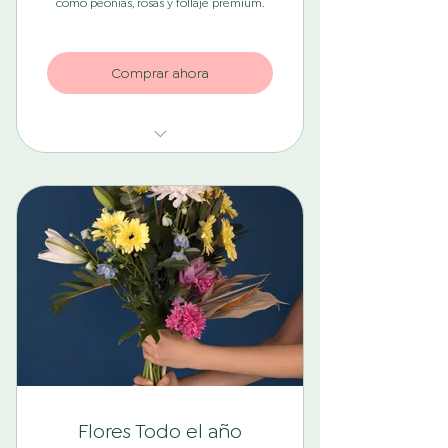
como peonías, rosas y follaje premium.
Comprar ahora
2 ramos premium mensual
Diseño exclusivo y envoltorio
especial
Entrega prioritaria incluida
Permanencia mínima de 1 mes
Envío a domicilio incluido
Precio final con IVA (21%) incluido
Flores Todo el año