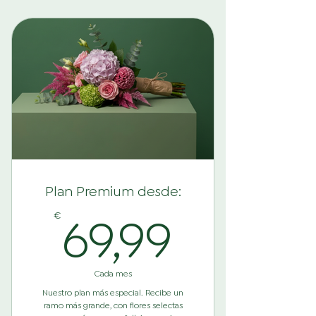
2 ramos sorpresa mensual
Composición con flores de
estación
Envío a domicilio incluido
Permanencia mínima de 1 mes
Envío a domicilio incluido
Precio final con IVA (21%) incluido
Plan Premium desde:
69,99
69,99
€
Cada mes
Nuestro plan más especial. Recibe un
ramo más grande, con flores selectas